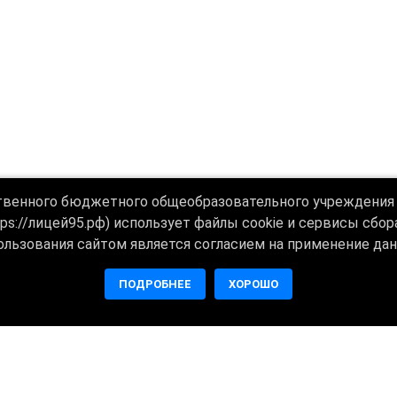
твенного бюджетного общеобразовательного учреждения 
tps://лицей95.рф) использует файлы cookie и сервисы сбо
ользования сайтом является согласием на применение дан
ПОДРОБНЕЕ
ХОРОШО