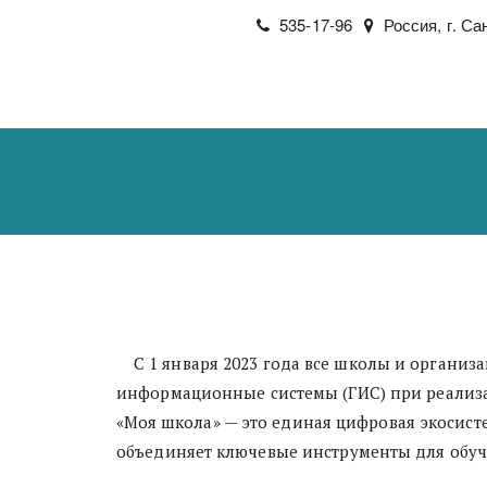
535-17-96
Россия
,
г. Са
    С 1 января 2023 года все школы и организации среднего профессионального образования в России обязаны использовать государственные 
информационные системы (ГИС) при реализа
«Моя школа» — это единая цифровая экосист
объединяет ключевые инструменты для обуче